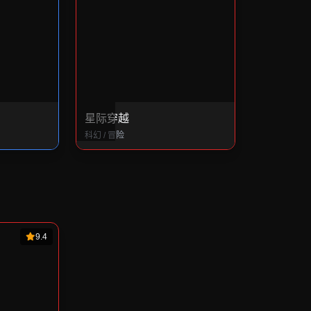
星际穿越
科幻 / 冒险
9.4