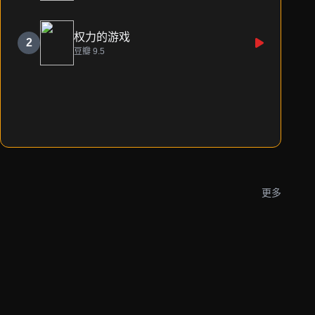
权力的游戏
2
豆瓣 9.5
更多